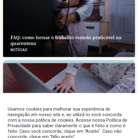
FAQ: como tornar o trabalho remoto praticável na
quarentena
NOTÍCIAS
Usamos cookies para melhorar sua experiência de
navegação em nosso site e, ao utilizá-lo você concorda
Carta de uma mãe que trabalha em quarentena
com a nossa política de cookies. Acesse nossa
Política de
Privacidade
para saber claramente o que é feito e como é
NOTÍCIAS
feito. Caso você concorde, clique em "Aceito". Caso não
concorde, clique em "Não aceito".