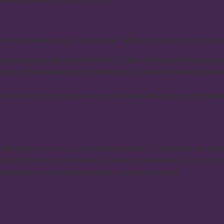
dar a regular o sono da criança.
ariar amplamente entre as crianças. Alguns pontos práticos inclu
ecessidades de sono diferentes. O que funciona para uma crianç
os, dificuldades para adormecer ou acordar frequente durante 
ina de sono consistente e criar um ambiente de sono confortáve
 distinguir entre mitos, teorias e realidades. Considerar as nec
judar a melhorar o sono infantil e, consequentemente, o bem-esta
m pediatra ou um especialista em sono pode ser útil.