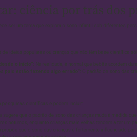
r: ciência por trás dos p
arece ser um tema que explora o sono infantil sob diferentes p
o de ideias populares ou crenças que não têm base científica só
esde o início”:
Na realidade, é normal que bebês acordem durant
 pais estão fazendo algo errado”:
O padrão de sono das cri
 pesquisas científicas e podem incluir:
ia sugere que o padrão de sono das crianças muda à medida qu
res noturnos, enquanto crianças mais velhas tendem a ter um p
 propõe que o sono das crianças é fortemente influenciado por 